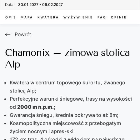
Data
30.01.2027 - 06.02.2027
OPIS
MAPA
KWATERA
WYŻYWIENIE
FAQ
OPINIE
Powrót
Chamonix – zimowa stolica
Alp
Kwatera w centrum topowego kurortu, zwanego
stolicą Alp;
Perfekcyjne warunki śniegowe, trasy na wysokości
od
2000 m n.p.m.;
Gwarancja śniegu, średnia pokrywa to aż 8m;
Kosmopolityczna miejscowość z przebogatym
życiem nocnym i apres-ski
172 km tras, 4 ośrodki z widokiem na najwyższe