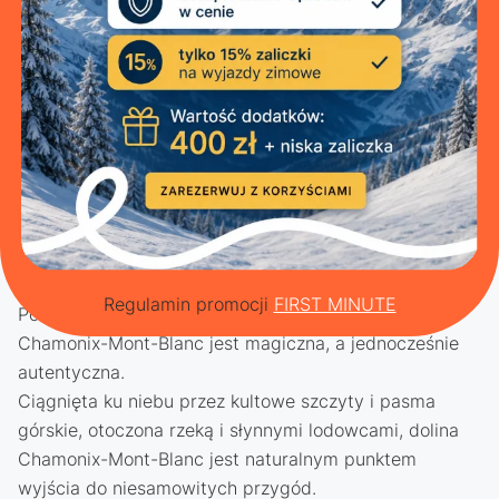
Chamonix-Mont-Blanc
to kultowe miejsce, które
przyciąga turystów z całego świata, aby zwiedzać
zabytki lub uprawiać sport. Będąc tutaj, nie mogą
powstrzymać się od chłonięcia niezwykłej historii
związanej ze zdobyciem Mont Blanc i jego szczytów
oraz początkami alpinizmu.
Regulamin promocji
FIRST MINUTE
Podobnie jak jej oszałamiająca przyroda, Dolina
Chamonix-Mont-Blanc jest magiczna, a jednocześnie
autentyczna.
Ciągnięta ku niebu przez kultowe szczyty i pasma
górskie, otoczona rzeką i słynnymi lodowcami, dolina
Chamonix-Mont-Blanc jest naturalnym punktem
wyjścia do niesamowitych przygód.