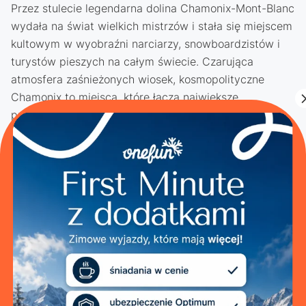
Przez stulecie legendarna dolina Chamonix-Mont-Blanc
wydała na świat wielkich mistrzów i stała się miejscem
kultowym w wyobraźni narciarzy, snowboardzistów i
turystów pieszych na całym świecie. Czarująca
atmosfera zaśnieżonych wiosek, kosmopolityczne
Chamonix to miejsca, które łączą największe
przyrodnicze skarby Alp z możliwością korzystania z
pełnej infrastruktury poza narciarskiej.