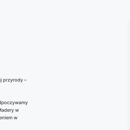
j przyrody –
 odpoczywamy
Madery w
zeniem w