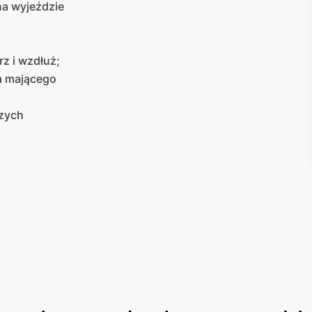
na wyjeździe
z i wzdłuż;
ka mającego
szych