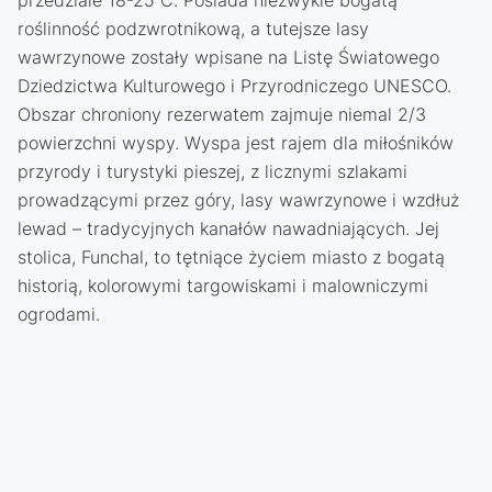
przedziale 18-25 C. Posiada niezwykle bogatą
roślinność podzwrotnikową, a tutejsze lasy
wawrzynowe zostały wpisane na Listę Światowego
Dziedzictwa Kulturowego i Przyrodniczego UNESCO.
Obszar chroniony rezerwatem zajmuje niemal 2/3
powierzchni wyspy. Wyspa jest rajem dla miłośników
przyrody i turystyki pieszej, z licznymi szlakami
prowadzącymi przez góry, lasy wawrzynowe i wzdłuż
lewad – tradycyjnych kanałów nawadniających. Jej
stolica, Funchal, to tętniące życiem miasto z bogatą
historią, kolorowymi targowiskami i malowniczymi
ogrodami.