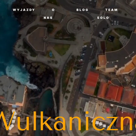
WYJAZDY
O
BLOG
TEAM
NAS
SOLO
Wulkaniczn