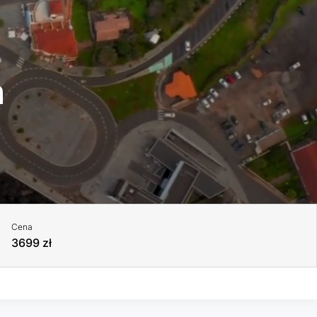
a
Cena
3699 zł