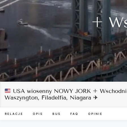
+ Ws
USA wiosenny NOWY JORK + Wschodnie
Waszyngton, Filadelfia, Niagara ✈
RELACJE
OPIS
BUS
FAQ
OPINIE