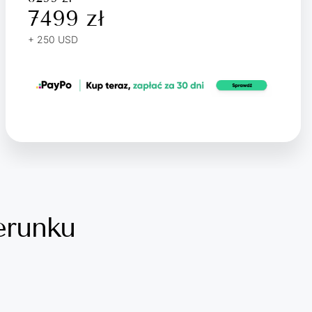
7499 zł
+ 250 USD
ierunku