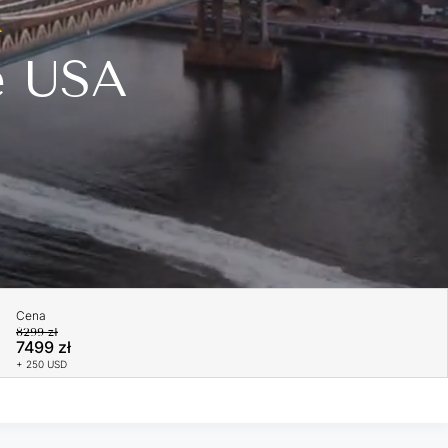
k
e USA
Cena
8299 zł
7499 zł
+ 250 USD