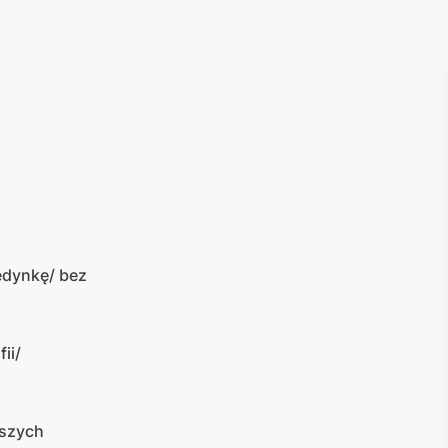
edynkę/ bez
ii/
lszych