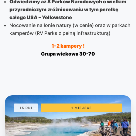
Odwiedzimy aż 8 Parków Narodowych o wielkim
przyrodniczym zróżnicowaniu w tym perełkę
całego USA – Yellowstone
Nocowanie na łonie natury (w cenie) oraz w parkach
kamperów (RV Parks z pełną infrastrukturą)
1-2 kampery !
Grupa wiekowa 30-70
15 DNI
1 MIEJSCE