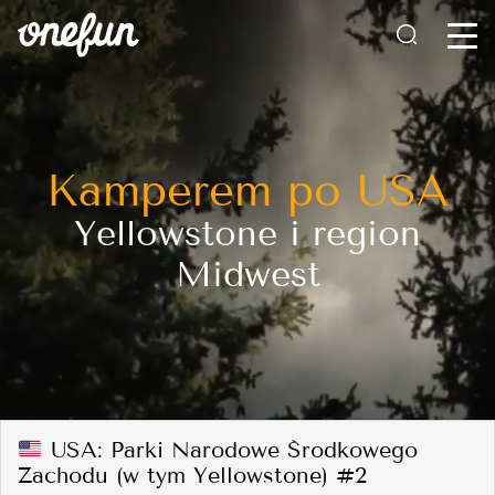
Kamperem po USA
Yellowstone i region
Midwest
USA: Parki Narodowe Środkowego
Zachodu (w tym Yellowstone) #2