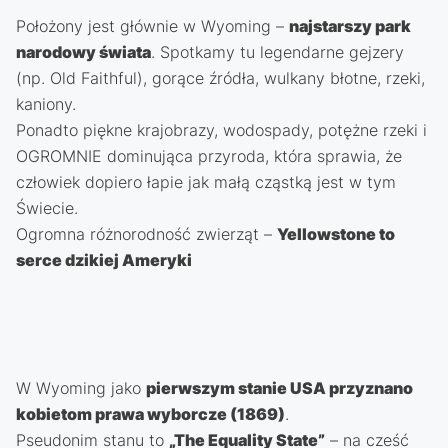
Położony jest głównie w Wyoming –
najstarszy park
narodowy świata
. Spotkamy tu legendarne gejzery
(np. Old Faithful), gorące źródła, wulkany błotne, rzeki,
kaniony.
Ponadto piękne krajobrazy, wodospady, potężne rzeki i
OGROMNIE dominująca przyroda, która sprawia, że
człowiek dopiero łapie jak małą cząstką jest w tym
Świecie.
Ogromna różnorodność zwierząt –
Yellowstone to
serce dzikiej Ameryki
W Wyoming jako
pierwszym stanie USA przyznano
kobietom prawa wyborcze (1869)
.
Pseudonim stanu to
„The Equality State”
– na cześć