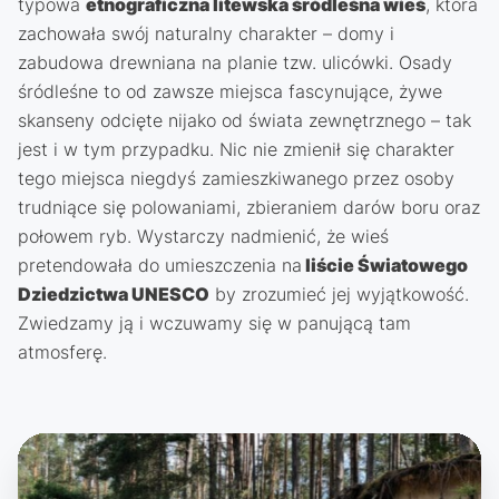
typowa
etnograficzna litewska śródleśna wieś
, która
zachowała swój naturalny charakter – domy i
zabudowa drewniana na planie tzw. ulicówki. Osady
śródleśne to od zawsze miejsca fascynujące, żywe
skanseny odcięte nijako od świata zewnętrznego – tak
jest i w tym przypadku. Nic nie zmienił się charakter
tego miejsca niegdyś zamieszkiwanego przez osoby
trudniące się polowaniami, zbieraniem darów boru oraz
połowem ryb. Wystarczy nadmienić, że wieś
pretendowała do umieszczenia na
liście Światowego
Dziedzictwa UNESCO
by zrozumieć jej wyjątkowość.
Zwiedzamy ją i wczuwamy się w panującą tam
atmosferę.