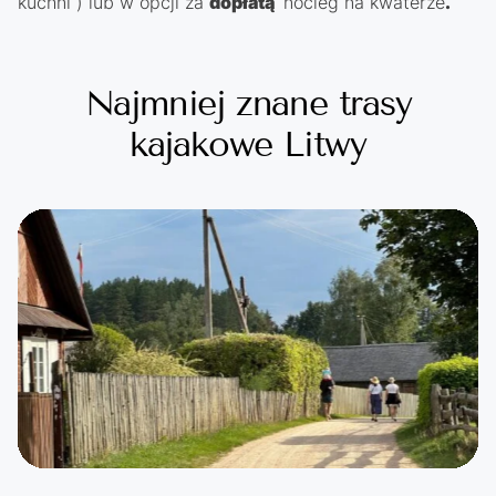
kuchni ) lub w opcji za
dopłatą
nocleg na kwaterze
.
Najmniej znane trasy
kajakowe Litwy