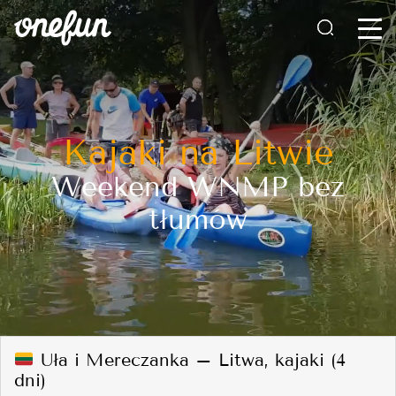
Kajaki na Litwie
Weekend WNMP bez
tłumów
Uła i Mereczanka – Litwa, kajaki (4
dni)