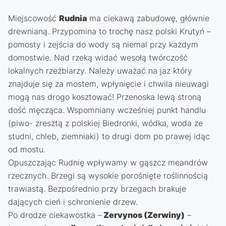
Miejscowość
Rudnia
ma ciekawą zabudowę, głównie
drewnianą. Przypomina to trochę nasz polski Krutyń –
pomosty i zejścia do wody są niemal przy każdym
domostwie. Nad rzeką widać wesołą twórczość
lokalnych rzeźbiarzy. Należy uważać na jaz który
znajduje się za mostem, wpłynięcie i chwila nieuwagi
mogą nas drogo kosztować! Przenoska lewą stroną
dość męcząca. Wspomniany wcześniej punkt handlu
(piwo- zresztą z polskiej Biedronki, wódka, woda ze
studni, chleb, ziemniaki) to drugi dom po prawej idąc
od mostu.
Opuszczając Rudnię wpływamy w gąszcz meandrów
rzecznych. Brzegi są wysokie porośnięte roślinnością
trawiastą. Bezpośrednio przy brzegach brakuje
dających cień i schronienie drzew.
Po drodze ciekawostka –
Zervynos (Zerwiny)
–