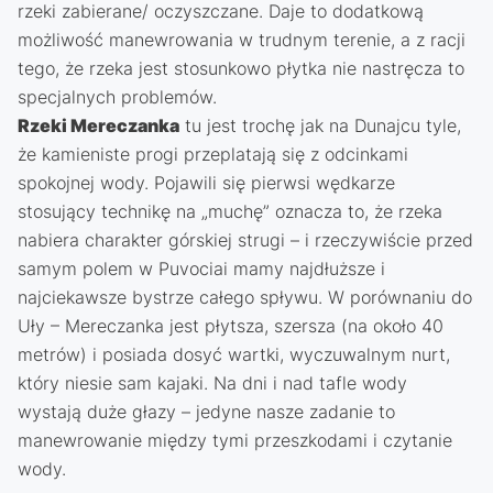
rzeki zabierane/ oczyszczane. Daje to dodatkową
możliwość manewrowania w trudnym terenie, a z racji
tego, że rzeka jest stosunkowo płytka nie nastręcza to
specjalnych problemów.
Rzeki Mereczanka
tu jest trochę jak na Dunajcu tyle,
że kamieniste progi przeplatają się z odcinkami
spokojnej wody. Pojawili się pierwsi wędkarze
stosujący technikę na „muchę” oznacza to, że rzeka
nabiera charakter górskiej strugi – i rzeczywiście przed
samym polem w Puvociai mamy najdłuższe i
najciekawsze bystrze całego spływu. W porównaniu do
Uły – Mereczanka jest płytsza, szersza (na około 40
metrów) i posiada dosyć wartki, wyczuwalnym nurt,
który niesie sam kajaki. Na dni i nad tafle wody
wystają duże głazy – jedyne nasze zadanie to
manewrowanie między tymi przeszkodami i czytanie
wody.