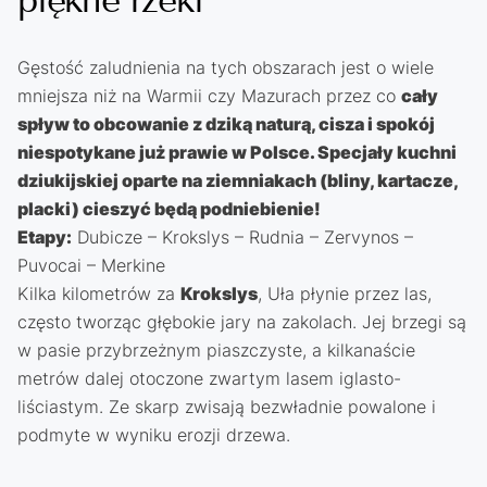
piękne rzeki
Gęstość zaludnienia na tych obszarach jest o wiele
mniejsza niż na Warmii czy Mazurach przez co
cały
spływ to obcowanie z dziką naturą, cisza i spokój
niespotykane już prawie w Polsce. Specjały kuchni
dziukijskiej oparte na ziemniakach (bliny, kartacze,
placki) cieszyć będą podniebienie!
Etapy:
Dubicze – Krokslys – Rudnia – Zervynos –
Puvocai – Merkine
Kilka kilometrów za
Krokslys
, Uła płynie przez las,
często tworząc głębokie jary na zakolach. Jej brzegi są
w pasie przybrzeżnym piaszczyste, a kilkanaście
metrów dalej otoczone zwartym lasem iglasto-
liściastym. Ze skarp zwisają bezwładnie powalone i
podmyte w wyniku erozji drzewa.