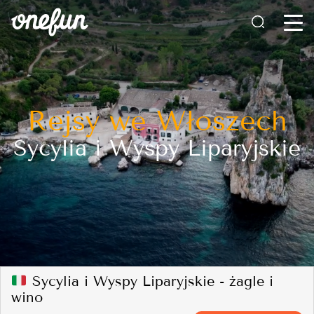
Rejsy we Włoszech
Sycylia i Wyspy Liparyjskie
Sycylia i Wyspy Liparyjskie - żagle i
wino