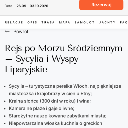
Rezerwuj
Data
26.09 - 03.10.2026
RELACJE
OPIS
TRASA
MAPA
SAMOLOT
JACHTY
FA
Powrót
Rejs po Morzu Śródziemnym
– Sycylia i Wyspy
Liparyjskie
Sycylia – turystyczna perełka Włoch, najpiękniejsze
miasteczka i krajobrazy w cieniu Etny;
Kraina słońca (300 dni w roku) i wina;
Kameralne plaże i gaje oliwne;
Starożytne naszpikowane zabytkami miasta;
Niepowtarzalna włoska kuchnia o greckich i