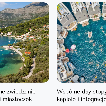
ne zwiedzanie
Wspólne day stop
i miasteczek
kąpiele i integracj