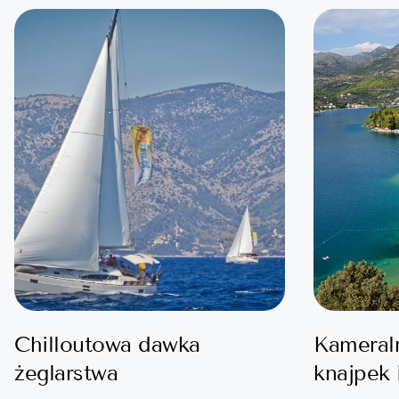
Chilloutowa dawka
Kameral
żeglarstwa
knajpek 