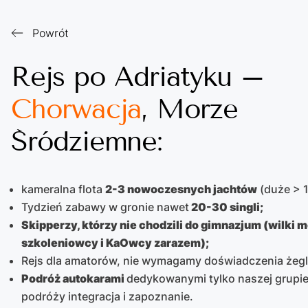
Powrót
Rejs po Adriatyku –
Chorwacja
, Morze
Śródziemne:
kameralna flota
2-3 nowoczesnych jachtów
(duże > 
Tydzień zabawy w gronie nawet
20-30 singli;
Skipperzy, którzy nie chodzili do gimnazjum (wilki m
szkoleniowcy i KaOwcy zarazem);
Rejs dla amatorów, nie wymagamy doświadczenia żegl
Podróż
autokarami
dedykowanymi tylko naszej grupi
podróży integracja i zapoznanie.