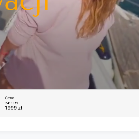
acji
i
Cena
2499 zł
1999 zł