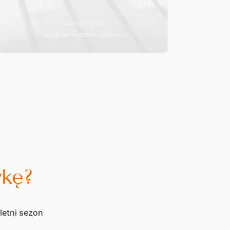
wkę?
letni sezon