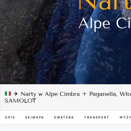
Nar
Alpe Ci
✈ Narty w Alpe Cimbra + Paganella, Wło
SAMOLOT
OPIS
SKIMAPA
KWATERA
TRANSPORT
WYŻY