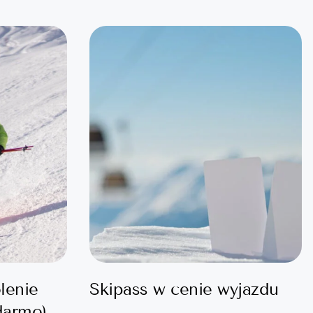
lenie
Skipass w cenie wyjazdu
 darmo)