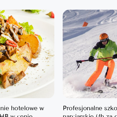
nie hotelowe w
Profesjonalne szko
 HB w cenie
narciarskie (4h za