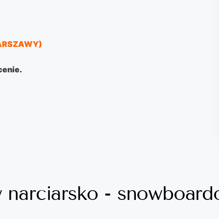
WARSZAWY)
cenie.
w narciarsko - snowboar