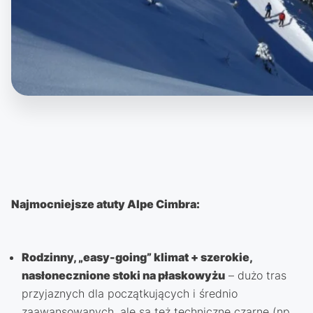
Najmocniejsze atuty Alpe Cimbra:
Rodzinny, „easy-going” klimat + szerokie,
nasłonecznione stoki na płaskowyżu
– dużo tras
przyjaznych dla początkujących i średnio
zaawansowanych, ale są też techniczne czarne (np.