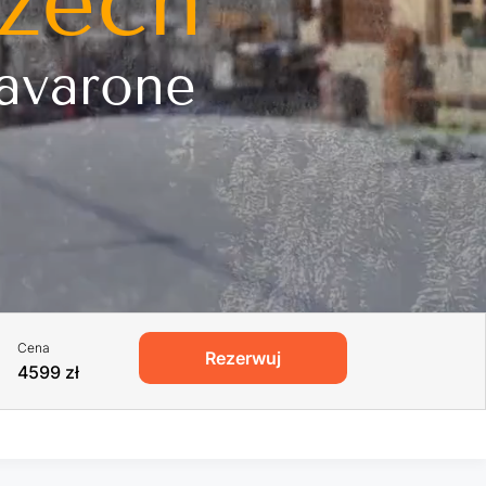
zech
Lavarone
Cena
Rezerwuj
4599 zł