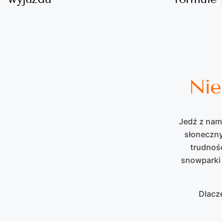
Nie
Jedź z nam
słoneczny
trudnośc
snowparki 
Dlacz