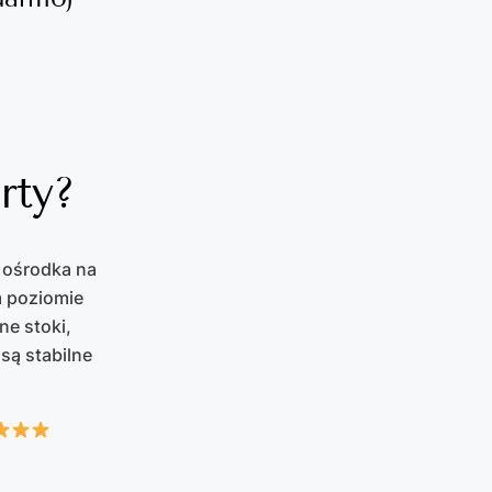
rty?
 ośrodka na
m poziomie
ne stoki,
są stabilne