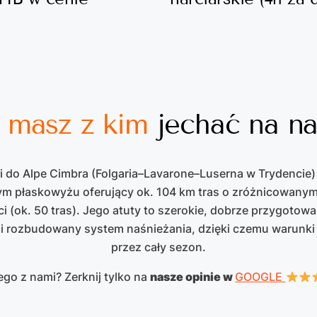
 masz z kim
jechać na na
i do Alpe Cimbra (Folgaria–Lavarone–Luserna w Trydencie)
m płaskowyżu oferujący ok. 104 km tras o zróżnicowany
i (ok. 50 tras). Jego atuty to szerokie, dobrze przygotowa
i rozbudowany system naśnieżania, dzięki czemu warunki 
przez cały sezon.
ego z nami? Zerknij tylko na
nasze opinie w
GOOGLE
Regulamin promocji
FIRST MINUTE