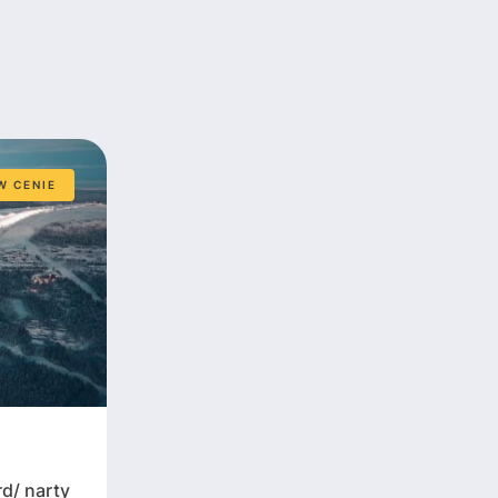
W CENIE
d/ narty