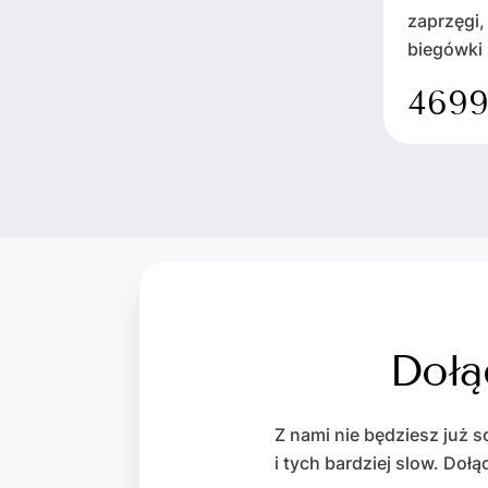
zaprzęgi, 
biegówki
4699
Dołą
Z nami nie będziesz już s
i tych bardziej slow. Doł